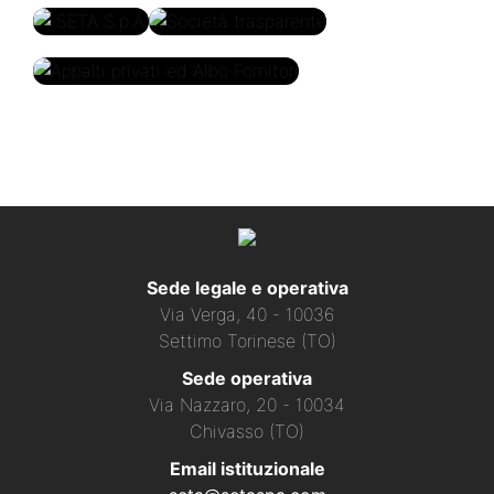
SETA
Società
S.p.A.
trasparente
Appalti privati ed Albo
Fornitori
Sede legale e operativa
Via Verga, 40 - 10036
Settimo Torinese (TO)
Sede operativa
Via Nazzaro, 20 - 10034
Chivasso (TO)
Email istituzionale