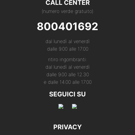
CALL CENTER
(numero verde gratuito)
800401692
dal lunedì al venerdì
dalle 9.00 alle 17.00
ritiro ingombranti:
dal lunedì al venerdì
dalle 9.00 alle 12.30
e dalle 14.00 alle 17.00
SEGUICI SU
PRIVACY