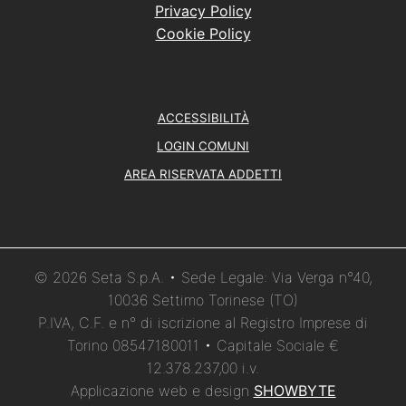
Privacy Policy
Cookie Policy
ACCESSIBILITÀ
LOGIN COMUNI
AREA RISERVATA ADDETTI
© 2026 Seta S.p.A. • Sede Legale: Via Verga n°40,
10036 Settimo Torinese (TO)
P.IVA, C.F. e n° di iscrizione al Registro Imprese di
Torino 08547180011 • Capitale Sociale €
12.378.237,00 i.v.
Applicazione web e design
SHOWBYTE