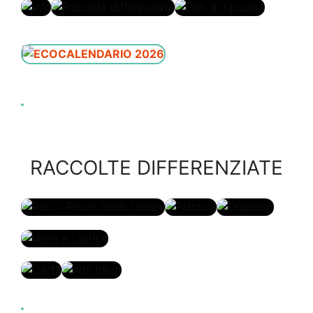
Per le
aziende
Info
Raccolta
Dati di
differenziata
raccolta
RACCOLTE DIFFERENZIATE
RSU - Rifiuti Solidi
Plastica
Organico
Urbani
Vetro e
Lattine
Carta
Altri rifiuti