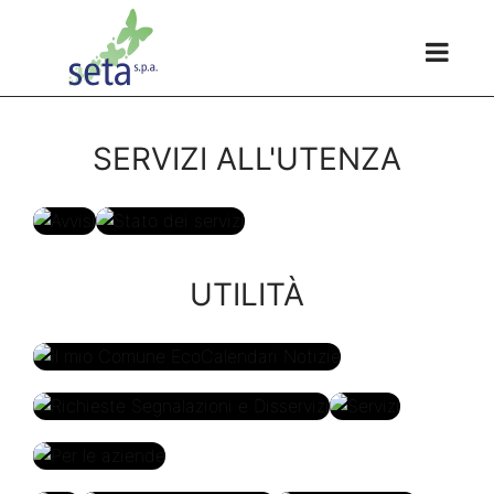
SERVIZI ALL'UTENZA
Avvisi
Stato dei
UTILITÀ
servizi
Il mio Comune
EcoCalendari Notizie
Richieste Segnalazioni e
Servizi
Disservizi