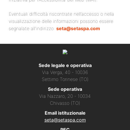
Eventuali difficoltà riscontrate nell’accesso o nella
visualizzazione delle informazioni possono essere
segnalate all’indirizzo:
seta@setaspa.com
Sede legale e operativa
Via Verga, 40 - 10036
Settimo Torinese (TO)
Sede operativa
Via Nazzaro, 20 - 10034
Chivasso (TO)
Email istituzionale
seta@setaspa.com
PEC