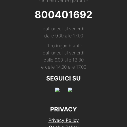
(numero verde gratuito)
800401692
dal lunedì al venerdì
dalle 9.00 alle 17.00
ritiro ingombranti:
dal lunedì al venerdì
dalle 9.00 alle 12.30
e dalle 14.00 alle 17.00
SEGUICI SU
PRIVACY
Privacy Policy