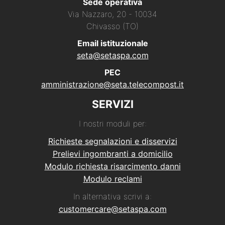
Sede operativa
Via Nazzaro, 20 - 10034
Chivasso (TO)
Email istituzionale
seta@setaspa.com
PEC
amministrazione@seta.telecompost.it
SERVIZI
I nostri moduli per:
Richieste segnalazioni e disservizi
Prelievi ingombranti a domicilio
Modulo richiesta risarcimento danni
Modulo reclami
In alternativa scrivi a:
customercare@setaspa.com