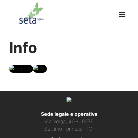
Info
Link utili
FAQ
Sede legale e operativa
Via Verga, 40 - 10036
Settimo Torinese (TO)