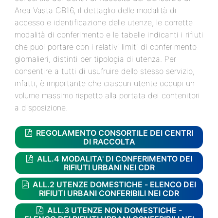
Area Vasta CB16, il dettaglio delle modalità di
accesso e identificazione delle utenze, le corrette
modalità di conferimento e le tabelle indicanti i rifiuti
che puoi portare con i relativi limiti di conferimento
giornalieri, distinti per tipologia di utenza. Per
consentire a tutti di usufruire dello stesso servizio,
infatti, è importante che ciascun utente occupi un
volume massimo rispetto alla portata dei contenitori
a disposizione.
REGOLAMENTO CONSORTILE DEI CENTRI
DI RACCOLTA
ALL.4 MODALITA' DI CONFERIMENTO DEI
RIFIUTI URBANI NEI CDR
ALL.2 UTENZE DOMESTICHE - ELENCO DEI
RIFIUTI URBANI CONFERIBILI NEI CDR
ALL.3 UTENZE NON DOMESTICHE -