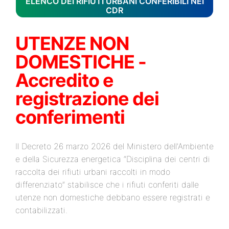
ELENCO DEI RIFIUTI URBANI CONFERIBILI NEI
CDR
UTENZE NON
DOMESTICHE -
Accredito e
registrazione dei
conferimenti
Il Decreto 26 marzo 2026 del Ministero dell'Ambiente
e della Sicurezza energetica “Disciplina dei centri di
raccolta dei rifiuti urbani raccolti in modo
differenziato” stabilisce che i rifiuti conferiti dalle
utenze non domestiche debbano essere registrati e
contabilizzati.