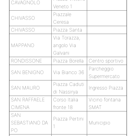
CAVAGNOLO
Veneto 1
Piazzale
CHIVASSO
Ceresa
CHIVASSO
Piazza Santa
Via Torazza,
MAPPANO
angolo Via
Galvani
RONDISSONE
Piazza Borella
Centro sportivo
Parcheggio
SAN BENIGNO
Via Bianco 36
Supermercato
Piazza Caduti
SAN MAURO
Ingresso Piazza
di Nassirya
SAN RAFFAELE
Corso Italia
Vicino fontana
CIMENA
fronte 18
SMAT
SAN
Piazza Pertini
SEBASTIANO DA
Municipio
1
PO