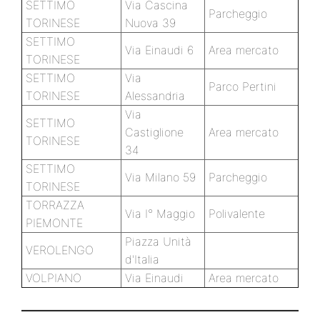
SETTIMO
Via Cascina
Parcheggio
TORINESE
Nuova 39
SETTIMO
Via Einaudi 6
Area mercato
TORINESE
SETTIMO
Via
Parco Pertini
TORINESE
Alessandria
Via
SETTIMO
Castiglione
Area mercato
TORINESE
34
SETTIMO
Via Milano 59
Parcheggio
TORINESE
TORRAZZA
Via I° Maggio
Polivalente
PIEMONTE
Piazza Unità
VEROLENGO
d'Italia
VOLPIANO
Via Einaudi
Area mercato