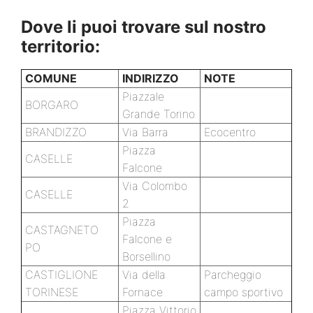
Dove li puoi trovare sul nostro
territorio:
COMUNE
INDIRIZZO
NOTE
Piazzale
BORGARO
Grande Torino
BRANDIZZO
Via Barra
Ecocentro
Piazza
CASELLE
Falcone
Via Colombo
CASELLE
2
Piazza
CASTAGNETO
Falcone e
PO
Borsellino
CASTIGLIONE
Via della
Parcheggio
TORINESE
Fornace
campo sportivo
Piazza Vittorio