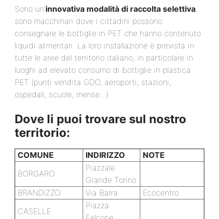
Sono un’
innovativa modalità di raccolta selettiva
,
sono macchinari dove i cittadini possono
consegnare le bottiglie in PET che hanno contenuto
liquidi alimentari. La loro installazione è prevista in
tutte le aree del territorio italiano, in particolare in
luoghi ad elevato consumo di bottiglie in plastica
PET (punti vendita GDO, aeroporti, stazioni,
ospedali, scuole, mense…).
Dove li puoi trovare sul nostro
territorio:
COMUNE
INDIRIZZO
NOTE
Piazzale
BORGARO
Grande Torino
BRANDIZZO
Via Barra
Ecocentro
Piazza
CASELLE
Falcone