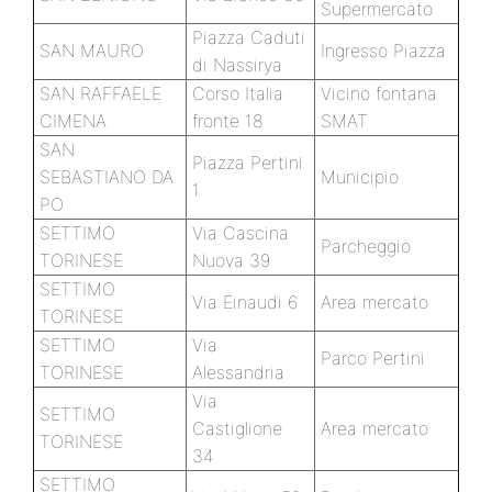
Supermercato
Piazza Caduti
SAN MAURO
Ingresso Piazza
di Nassirya
SAN RAFFAELE
Corso Italia
Vicino fontana
CIMENA
fronte 18
SMAT
SAN
Piazza Pertini
SEBASTIANO DA
Municipio
1
PO
SETTIMO
Via Cascina
Parcheggio
TORINESE
Nuova 39
SETTIMO
Via Einaudi 6
Area mercato
TORINESE
SETTIMO
Via
Parco Pertini
TORINESE
Alessandria
Via
SETTIMO
Castiglione
Area mercato
TORINESE
34
SETTIMO