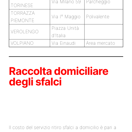
Via Milano 59
Parcheggio
TORINESE
TORRAZZA
Via I° Maggio
Polivalente
PIEMONTE
Piazza Unità
VEROLENGO
d'Italia
VOLPIANO
Via Einaudi
Area mercato
Raccolta domiciliare
degli sfalci
Il costo del servizio ritiro sfalci a domicilio è pari a