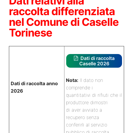
Dati relativi alla
raccolta differenziata
nel Comune di Caselle
Torinese
Dati di raccolta
Caselle 2026
Nota:
Il dato non
Dati di raccolta anno
comprende i
2026
quantitativi di rifiuti che il
produttore dimostri
di aver avviato a
recupero senza
conferirli al servizio
pubblico di raccolta.