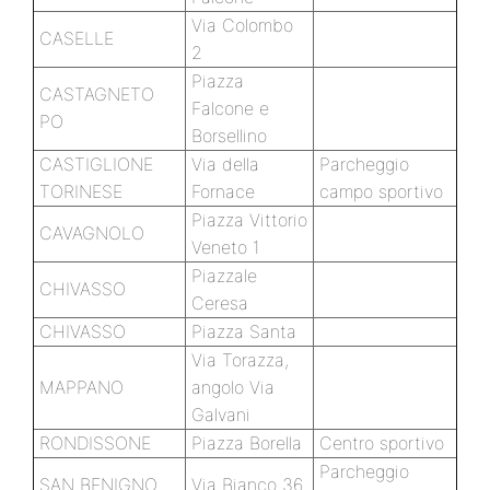
Via Colombo
CASELLE
2
Piazza
CASTAGNETO
Falcone e
PO
Borsellino
CASTIGLIONE
Via della
Parcheggio
TORINESE
Fornace
campo sportivo
Piazza Vittorio
CAVAGNOLO
Veneto 1
Piazzale
CHIVASSO
Ceresa
CHIVASSO
Piazza Santa
Via Torazza,
MAPPANO
angolo Via
Galvani
RONDISSONE
Piazza Borella
Centro sportivo
Parcheggio
SAN BENIGNO
Via Bianco 36